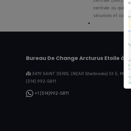
centrale (XAF) en
c
centrale ou que v
sécurisés et compé
Bureau De Change Arcturus Etoile à M
3419 SAINT DENIS, (NEAR Sherbrooke) St E, Montr
(514) 992-5811
+1 (514)992-5811