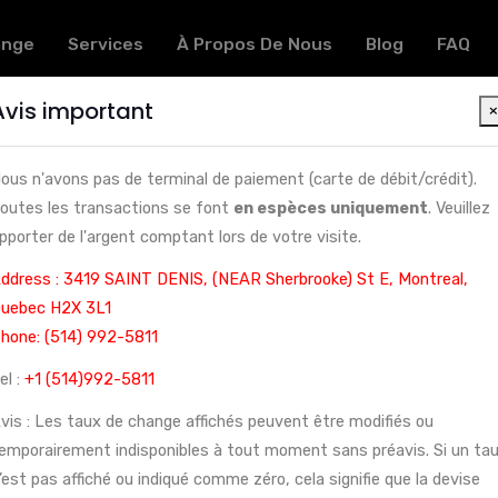
ange
Services
À Propos De Nous
Blog
FAQ
Avis important
 d'Afrique centrale (XAF) contre des dollars cana
ous n'avons pas de terminal de paiement (carte de débit/crédit).
outes les transactions se font
en espèces uniquement
. Veuillez
pporter de l'argent comptant lors de votre visite.
ddress : 3419 SAINT DENIS, (NEAR Sherbrooke) St E, Montreal,
uebec H2X 3L1
hone: (514) 992-5811
el :
+1 (514)992-5811
vis : Les taux de change affichés peuvent être modifiés ou
emporairement indisponibles à tout moment sans préavis. Si un ta
 de change à Montréal, nous sommes spécialisés dans la conversio
’est pas affiché ou indiqué comme zéro, cela signifie que la devise