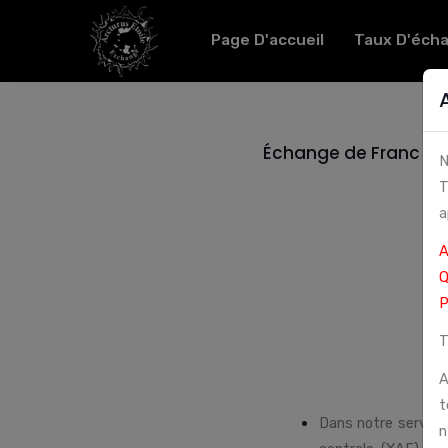
Page D'accueil
Taux D'éch
Échange de Franc CFA
N
T
a
A
Q
P
T
A
t
Dans notre service
n