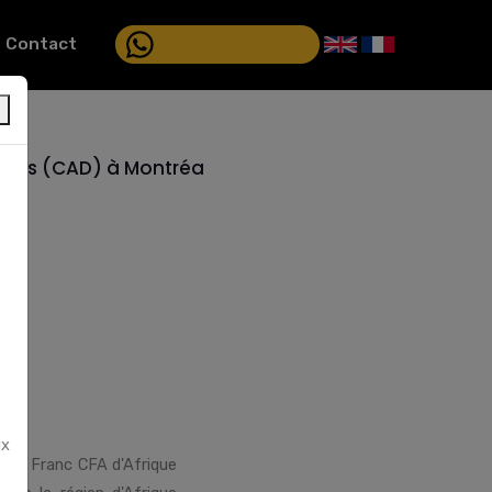
+1 (514)992-5811
Contact
×
diens (CAD) à Montréa
ux
n du Franc CFA d'Afrique