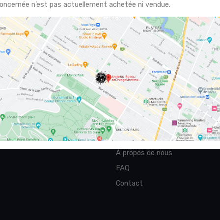
 dollars canadiens (CAD) et autres devises. Que vous voyagiez d
oncernée n’est pas actuellement achetée ni vendue.
ous soyez impliqué dans le commerce international, nous garanti
titifs pour répondre à tous vos besoins de change."
ontréal
Liens
Taux d'échange
eal, Quebec H2X 3L1 Phone:
Services
À propos de nous
FAQ
Contact