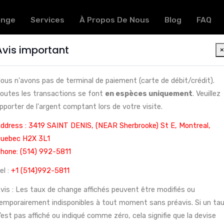
ange
Services
À Propos De Nous
Blog
FAQ
Avis important
ge du Yen Japonais à Montréal | Service rapide et 
ous n'avons pas de terminal de paiement (carte de débit/crédit).
outes les transactions se font
en espèces uniquement
. Veuillez
pporter de l'argent comptant lors de votre visite.
ddress : 3419 SAINT DENIS, (NEAR Sherbrooke) St E, Montreal,
uebec H2X 3L1
hone: (514) 992-5811
el :
+1 (514)992-5811
vis : Les taux de change affichés peuvent être modifiés ou
emporairement indisponibles à tout moment sans préavis. Si un ta
’est pas affiché ou indiqué comme zéro, cela signifie que la devise