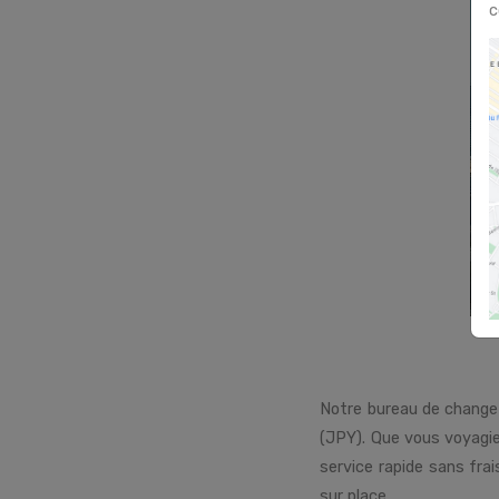
c
Notre bureau de change 
(JPY). Que vous voyagi
service rapide sans fra
sur place.