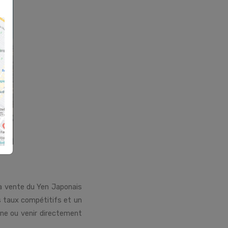
la vente du Yen Japonais
 taux compétitifs et un
gne ou venir directement