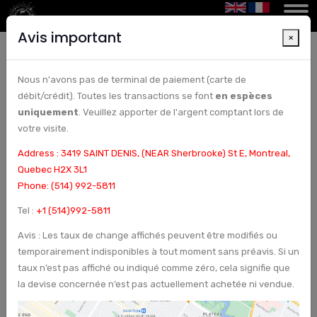
Avis important
×
Nous n'avons pas de terminal de paiement (carte de
Bureau de changement à Arcturus Etoile - Le
débit/crédit). Toutes les transactions se font
en espèces
meilleur choix à Montréa Arcturus Etoile - Le
uniquement
. Veuillez apporter de l'argent comptant lors de
meilleur choix à MontréallMontréa-Bureau de
changement à Montréa-Conseils pour obtenir le
votre visite.
meilleur taux de change à Montréal-
Address : 3419 SAINT DENIS, (NEAR Sherbrooke) St E, Montreal,
Quebec H2X 3L1
Phone: (514) 992-5811
Tel :
+1 (514)992-5811
Avis : Les taux de change affichés peuvent être modifiés ou
temporairement indisponibles à tout moment sans préavis. Si un
taux n’est pas affiché ou indiqué comme zéro, cela signifie que
la devise concernée n’est pas actuellement achetée ni vendue.