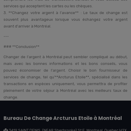
services qui acceptent les cartes ou les chèques.
3. **Changez votre argent à l'avance** : Le taux de change est
souvent plus avantageux lorsque vous échangez votre argent
avant d'arriver à Montréal.
---
### **Conclusion**
Changer de l'argent à Montréal peut sembler compliqué au début,
mais avec les bonnes informations et les bons conseils, vous
pouvez économiser de l'argent. Choisir le bon fournisseur de
services de change, tel qu'**Arcturus Etoile**, spécialisé dans les
transactions en espèces uniquement, vous permettra de profiter
pleinement de votre séjour à Montréal avec les meilleurs taux de
change.
Bureau De Change Arcturus Etoile à Montréal
3419 SAINT DENIS, (NEAR Sherbrooke) St E, Montreal, Quebec H2X