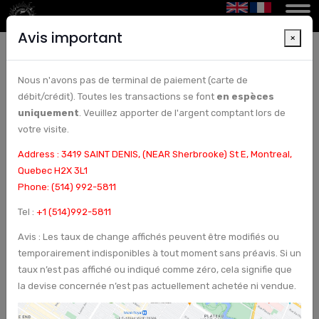
Avis important
×
Nous n'avons pas de terminal de paiement (carte de
Bureaux de change à Montréal | Bureau de
débit/crédit). Toutes les transactions se font
en espèces
change et chèques à Montréal, Canada -
uniquement
. Veuillez apporter de l'argent comptant lors de
Arcturus Etoile
votre visite.
Address : 3419 SAINT DENIS, (NEAR Sherbrooke) St E, Montreal,
Quebec H2X 3L1
Phone: (514) 992-5811
Tel :
+1 (514)992-5811
Avis : Les taux de change affichés peuvent être modifiés ou
temporairement indisponibles à tout moment sans préavis. Si un
taux n’est pas affiché ou indiqué comme zéro, cela signifie que
la devise concernée n’est pas actuellement achetée ni vendue.