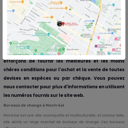
Bureaux de change à Montréal - Le bureau de change Arcturus
Etoile à Montréal, Canada, est fier d'annoncer qu'il est actuellement
l'un des bureaux de change les moins chers de Montréal, offrant la
meilleure monnaie canadienne en espèces et par chèque à ses
clients. Veuillez continuer avec nous pour en savoir plus sur Bureaux
de change à Montréal
Bureaux de change à Montréal - Nous, au bureau de
change Arcturus Etoile à Montréal, Canada, nous
efforçons de fournir les meilleures et les moins
chères conditions pour l'achat et la vente de toutes
devises en espèces ou par chèque. Vous pouvez
nous contacter pour plus d'informations en utilisant
les numéros fournis sur le site web.
Bureaux de change à Montréal
Montréal est une ville cosmopolite et multiculturelle, et comme telle,
elle abrite un large éventail de bureaux de change. Ces bureaux