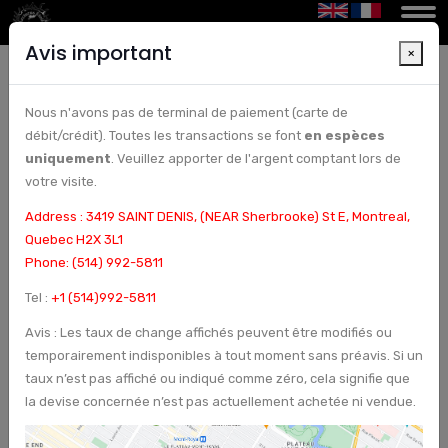
Avis important
×
Nous n'avons pas de terminal de paiement (carte de
Bureaux de change adaptés à la conversion de
débit/crédit). Toutes les transactions se font
en espèces
devises | Bureau de change et chèques à
uniquement
. Veuillez apporter de l'argent comptant lors de
Montréal, Canada - Arcturus Etoile
votre visite.
Address : 3419 SAINT DENIS, (NEAR Sherbrooke) St E, Montreal,
Quebec H2X 3L1
Phone: (514) 992-5811
Tel :
+1 (514)992-5811
Avis : Les taux de change affichés peuvent être modifiés ou
temporairement indisponibles à tout moment sans préavis. Si un
taux n’est pas affiché ou indiqué comme zéro, cela signifie que
la devise concernée n’est pas actuellement achetée ni vendue.