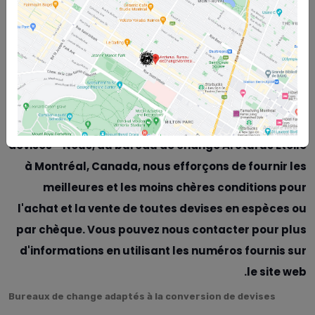
Bureaux de change adaptés à la conversion de devises - Le bureau
de change Arcturus Etoile à Montréal, Canada, est fier d'annoncer
qu'il est actuellement l'un des bureaux de change les moins chers
de Montréal, offrant la meilleure monnaie canadienne en espèces et
par chèque à ses clients. Veuillez continuer avec nous pour en
savoir plus sur Bureaux de change adaptés à la conversion de
devises
Bureaux de change adaptés à la conversion de
devises - Nous, au bureau de change Arcturus Etoile
à Montréal, Canada, nous efforçons de fournir les
meilleures et les moins chères conditions pour
l'achat et la vente de toutes devises en espèces ou
par chèque. Vous pouvez nous contacter pour plus
d'informations en utilisant les numéros fournis sur
le site web.
Bureaux de change adaptés à la conversion de devises