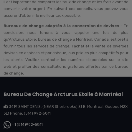
Il est important de comparer les taux de change et les frais avant de
convertir votre argent. En suivant ces conseils, vous pouvez vous
assurer d'obtenir le meilleur taux possible.
Bureaux de change adaptés à la conversion de devises
- En
conclusion, nous tenons à vous rappeler une fois de plus
qu'Arcturus Etoile, bureau de change à Montréal, Canada, est prêt à
fournir tous les services de change, l'achat et la vente de diverses
devises en espèces et par chèque, aux prix les plus compétitifs pour
les clients. Veuillez contacter les numéros disponibles sur le site
web et profiter des consultations gratuites offertes par ce bureau
de change.
Bureau De Change Arcturus Etoile à Montréal
3419 SAINT DENIS, (NEAR Sherbrooke) St E, Montreal, Quebec H2X
3L1 Phone: (514) 992-5811
+1 (514)992-5811