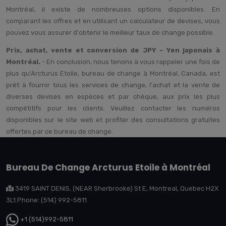
Montréal, il existe de nombreuses options disponibles. En
comparant les offres et en utilisant un calculateur de devises, vous
pouvez vous assurer d'obtenir le meilleur taux de change possible.
Prix, achat, vente et conversion de JPY - Yen japonais à
Montréal.
- En conclusion, nous tenons à vous rappeler une fois de
plus qu'Arcturus Etoile, bureau de change à Montréal, Canada, est
prêt à fournir tous les services de change, l'achat et la vente de
diverses devises en espèces et par chèque, aux prix les plus
compétitifs pour les clients. Veuillez contacter les numéros
disponibles sur le site web et profiter des consultations gratuites
offertes par ce bureau de change.
Bureau De Change Arcturus Etoile à Montréal
3419 SAINT DENIS, (NEAR Sherbrooke) St E, Montreal, Quebec H2X
3L1 Phone: (514) 992-5811
+1 (514)992-5811