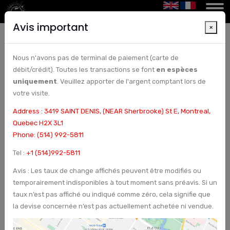
Avis important
×
Nous n'avons pas de terminal de paiement (carte de
Prix, achat, vente et conversion de JPY - Yen
débit/crédit). Toutes les transactions se font
en espèces
japonais à Montréal. | Bureau de change et
uniquement
. Veuillez apporter de l'argent comptant lors de
chèques à Montréal, Canada - Arcturus Etoile
votre visite.
Address : 3419 SAINT DENIS, (NEAR Sherbrooke) St E, Montreal,
Quebec H2X 3L1
Phone: (514) 992-5811
Tel :
+1 (514)992-5811
Avis : Les taux de change affichés peuvent être modifiés ou
temporairement indisponibles à tout moment sans préavis. Si un
taux n’est pas affiché ou indiqué comme zéro, cela signifie que
la devise concernée n’est pas actuellement achetée ni vendue.