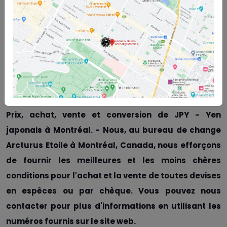
Prix, achat, vente et conversion de JPY - Yen japonais à Montréal. -
Le bureau de change Arcturus Etoile à Montréal, Canada, est fier
d'annoncer qu'il est actuellement l'un des bureaux de change les
moins chers de Montréal, offrant la meilleure monnaie canadienne
en espèces et par chèque à ses clients. Veuillez continuer avec
nous pour en savoir plus sur Prix, achat, vente et conversion de JPY
- Yen japonais à Montréal
Prix, achat, vente et conversion de JPY - Yen
japonais à Montréal. - Nous, au bureau de change
Arcturus Etoile à Montréal, Canada, nous efforçons
de fournir les meilleures et les moins chères
conditions pour l'achat et la vente de toutes devises
en espèces ou par chèque. Vous pouvez nous
contacter pour plus d'informations en utilisant les
numéros fournis sur le site web.