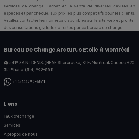
services de change, l'achat et la vente de diverses devises en
espèces et par chèque, aux prix les plus compétitifs pour les clients.
Veuillez contacter les numéros disponibles sur le site web et profiter
des consultations gratuites offertes par ce bureau de change.
Bureau De Change Arcturus Etoile à Montréal
3419 SAINT DENIS, (NEAR Sherbrooke) St E, Montreal, Quebec H2X
3L1 Phone: (514) 992-5811
+1 (514)992-5811
Liens
Taux d'échange
Services
À propos de nous