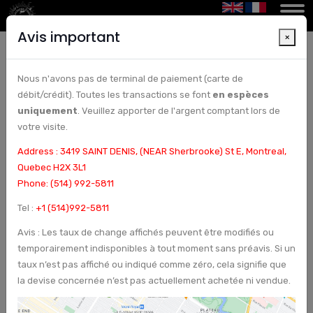
Avis important
×
Nous n'avons pas de terminal de paiement (carte de
Taux de conversion des devises à Montréal |
débit/crédit). Toutes les transactions se font
en espèces
Bureau de change et chèques à Montréal,
uniquement
. Veuillez apporter de l'argent comptant lors de
Canada - Arcturus Etoile
votre visite.
Address : 3419 SAINT DENIS, (NEAR Sherbrooke) St E, Montreal,
Quebec H2X 3L1
Phone: (514) 992-5811
Tel :
+1 (514)992-5811
Avis : Les taux de change affichés peuvent être modifiés ou
temporairement indisponibles à tout moment sans préavis. Si un
taux n’est pas affiché ou indiqué comme zéro, cela signifie que
la devise concernée n’est pas actuellement achetée ni vendue.