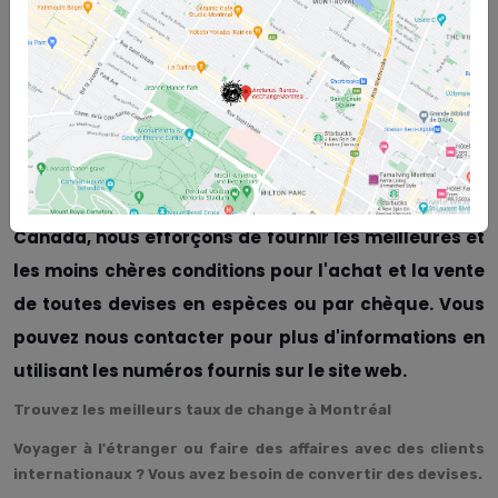
Taux de conversion des devises à Montréal - Le bureau de change
Arcturus Etoile à Montréal, Canada, est fier d'annoncer qu'il est
actuellement l'un des bureaux de change les moins chers de
Montréal, offrant la meilleure monnaie canadienne en espèces et
par chèque à ses clients. Veuillez continuer avec nous pour en
savoir plus sur Taux de conversion des devises à Montréal
Taux de conversion des devises à Montréal - Nous,
au bureau de change Arcturus Etoile à Montréal,
Canada, nous efforçons de fournir les meilleures et
les moins chères conditions pour l'achat et la vente
de toutes devises en espèces ou par chèque. Vous
pouvez nous contacter pour plus d'informations en
utilisant les numéros fournis sur le site web.
Trouvez les meilleurs taux de change à Montréal
Voyager à l'étranger ou faire des affaires avec des clients
internationaux ? Vous avez besoin de convertir des devises.