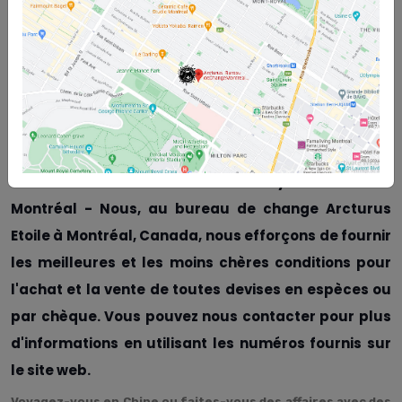
Conversion de dollars canadiens en yuans chinois à Montréal - Le
bureau de change Arcturus Etoile à Montréal, Canada, est fier
d'annoncer qu'il est actuellement l'un des bureaux de change les
moins chers de Montréal, offrant la meilleure monnaie canadienne
en espèces et par chèque à ses clients. Veuillez continuer avec
nous pour en savoir plus sur Conversion de dollars canadiens en
yuans chinois à Montréal
Conversion de dollars canadiens en yuans chinois à
Montréal - Nous, au bureau de change Arcturus
Etoile à Montréal, Canada, nous efforçons de fournir
les meilleures et les moins chères conditions pour
l'achat et la vente de toutes devises en espèces ou
par chèque. Vous pouvez nous contacter pour plus
d'informations en utilisant les numéros fournis sur
le site web.
Voyagez-vous en Chine ou faites-vous des affaires avec des