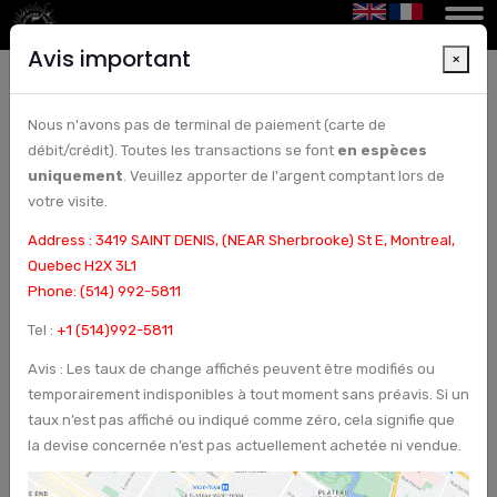
Avis important
×
Nous n'avons pas de terminal de paiement (carte de
: Conversion de dollars canadiens en yuans
débit/crédit). Toutes les transactions se font
en espèces
chinois à Montréal | Bureau de change et
uniquement
. Veuillez apporter de l'argent comptant lors de
chèques à Montréal, Canada - Arcturus Etoile
votre visite.
Address : 3419 SAINT DENIS, (NEAR Sherbrooke) St E, Montreal,
Quebec H2X 3L1
Phone: (514) 992-5811
Tel :
+1 (514)992-5811
Avis : Les taux de change affichés peuvent être modifiés ou
temporairement indisponibles à tout moment sans préavis. Si un
taux n’est pas affiché ou indiqué comme zéro, cela signifie que
la devise concernée n’est pas actuellement achetée ni vendue.