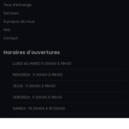
Taux d'échange
Services
À propos de nous
FAQ
Contact
Horaires d'ouvertures
LUNDI AU MARDI 9:30H00 À 18H30
MERCREDI : 9:30H00 À 18H30
JEUDI : 9:30H00 À 18H30
VENDREDI : 9:30H00 À 18H30
SAMEDI : 10:30H00 À 18:30H00
DIMANCHE : 10:30H00 À 18:30H00