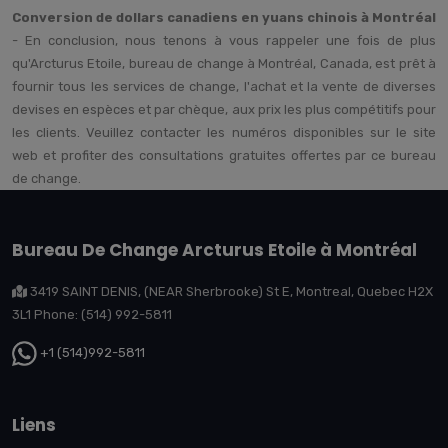
Conversion de dollars canadiens en yuans chinois à Montréal
- En conclusion, nous tenons à vous rappeler une fois de plus
qu'Arcturus Etoile, bureau de change à Montréal, Canada, est prêt à
fournir tous les services de change, l'achat et la vente de diverses
devises en espèces et par chèque, aux prix les plus compétitifs pour
les clients. Veuillez contacter les numéros disponibles sur le site
web et profiter des consultations gratuites offertes par ce bureau
de change.
Bureau De Change Arcturus Etoile à Montréal
3419 SAINT DENIS, (NEAR Sherbrooke) St E, Montreal, Quebec H2X
3L1 Phone: (514) 992-5811
+1 (514)992-5811
Liens