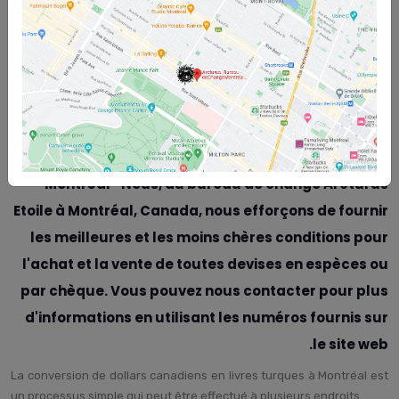
Conversion de dollars canadiens en livres turques à Montréal- Le
bureau de change Arcturus Etoile à Montréal, Canada, est fier
d'annoncer qu'il est actuellement l'un des bureaux de change les
moins chers de Montréal, offrant la meilleure monnaie canadienne
en espèces et par chèque à ses clients. Veuillez continuer avec
nous pour en savoir plus sur Échange de devises sécurisé au
Canada
Conversion de dollars canadiens en livres turques à
Montréal- Nous, au bureau de change Arcturus
Etoile à Montréal, Canada, nous efforçons de fournir
les meilleures et les moins chères conditions pour
l'achat et la vente de toutes devises en espèces ou
par chèque. Vous pouvez nous contacter pour plus
d'informations en utilisant les numéros fournis sur
le site web.
La conversion de dollars canadiens en livres turques à Montréal est
un processus simple qui peut être effectué à plusieurs endroits.