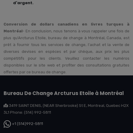
d'argent.
Conversion de dollars canadiens en livres turques à
Montréal
- En conclusion, nous tenons à vous rappeler une fois de
plus qu'Arcturus Etoile, bureau de change à Montréal, Canada, est
prêt à fournir tous les services de change, l'achat et la vente de
diverses devises en espèces et par chèque, aux prix les plus
compétitifs pour les clients. Veuillez contacter les numéros
disponibles sur le site web et profiter des consultations gratuites
offertes par ce bureau de change.
Bureau De Change Arcturus Etoile à Montréal
3419 SAINT DENIS, (NEAR Sherbrooke) St E, Montreal, Quebec H2X
3L1 Phone: (514) 992-5811
+1 (514)992-5811