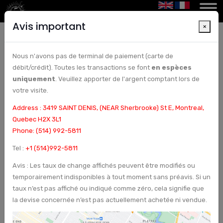
Avis important
×
Nous n'avons pas de terminal de paiement (carte de
bureau de change montréal|bureau de change|
débit/crédit). Toutes les transactions se font
en espèces
change de devises|
uniquement
. Veuillez apporter de l'argent comptant lors de
votre visite.
Address : 3419 SAINT DENIS, (NEAR Sherbrooke) St E, Montreal,
Quebec H2X 3L1
Phone: (514) 992-5811
Tel :
+1 (514)992-5811
Avis : Les taux de change affichés peuvent être modifiés ou
temporairement indisponibles à tout moment sans préavis. Si un
taux n’est pas affiché ou indiqué comme zéro, cela signifie que
la devise concernée n’est pas actuellement achetée ni vendue.